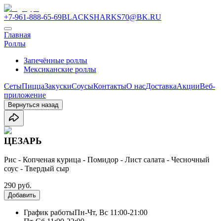
+7-961-888-65-69
BLACKSHARKS70@BK.RU
Главная
Роллы
Запечённые роллы
Мексиканские роллы
Сеты
Пицца
Закуски
Соусы
Контакты
О нас
Доставка
Акции
Веб-
приложение
Вернуться назад
ЦЕЗАРЬ
Рис - Копченая курица - Помидор - Лист салата - Чесночный
соус - Твердый сыр
290 руб.
Добавить
График работы
Пн-Чт, Вс 11:00-21:00