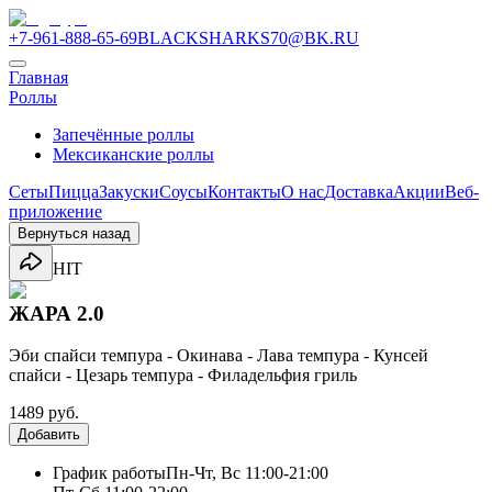
+7-961-888-65-69
BLACKSHARKS70@BK.RU
Главная
Роллы
Запечённые роллы
Мексиканские роллы
Сеты
Пицца
Закуски
Соусы
Контакты
О нас
Доставка
Акции
Веб-
приложение
Вернуться назад
HIT
ЖАРА 2.0
Эби спайси темпура - Окинава - Лава темпура - Кунсей
спайси - Цезарь темпура - Филадельфия гриль
1489 руб.
Добавить
График работы
Пн-Чт, Вс 11:00-21:00